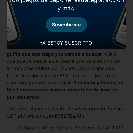
100 juegos de deporte, estrategia, acción
y más.
Luego de estas, a quien le consultaron sobre estas
Suscribirme
palabras fue a Marcelo Tinelli, quien no tardó en
demostrar su interés por el delantero, aún
sabiendo que no sería tarea sencilla: “Acá a Luis lo
YA ESTOY SUSCRIPTO!
amamos. Tiene las puertas abiertas ya.
Medio
guiño que nos haga y lo vamos a buscar
. Ojalá
que pueda seguir en el Barcelona, que es uno de
los mejores clubes del mundo. ¡Qué mejor que
tener al mejor número 9! Pero por lo que leo y
escucho, parece muy difícil.
Y si no hay forma, en
San Lorenzo estaríamos encantado de tenerlo,
por supuesto
“.
¿Te llegó algún mensajito de
#SanLorenzo
, Lucho?
🤔😆
pic.twitter.com/E75Z7EzxUb
— TyC Sports (@TyCSports)
September 24, 2020