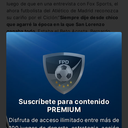
luego de que en una entrevista con Fox Sports, el
ahora futbolista del Atlético de Madrid reconozca
su cariño por el Ciclón:“
Siempre dije desde chico
que agarré la época en la que San Lorenzo
ganaba todo
. Estaba el Beto Acosta, Bernardo
Romeo, Romagnoli,
Pipa
Estévez, me veía toda esa
generación cuando era chico y era lo que me
gustaba. Desde Uruguay miraba a San Lorenzo y
me gustaba mucho. Imitaba al Beto Acosta mucho.
Lo mirábamos mucho”.
Suscríbete para contenido
PREMIUM
Disfruta de acceso ilimitado entre más de