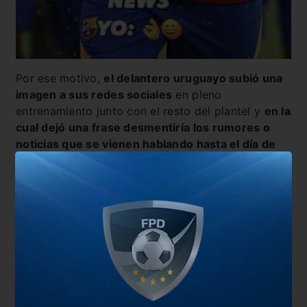
Por ese motivo,
el delantero uruguayo subió una
imagen a sus redes sociales
en pleno
entrenamiento junto con el resto del plantel y
en la
cual dejó una frase desmentiría los rumores o
noticias que se vienen hablando hasta el día de
hoy
:
“Mientras salen Fake News, yo…”.