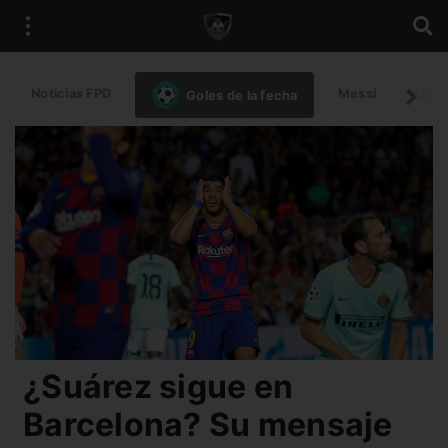
Noticias FPD
Messi
Intern
Goles de la fecha
¿Suárez sigue en
Barcelona? Su mensaje