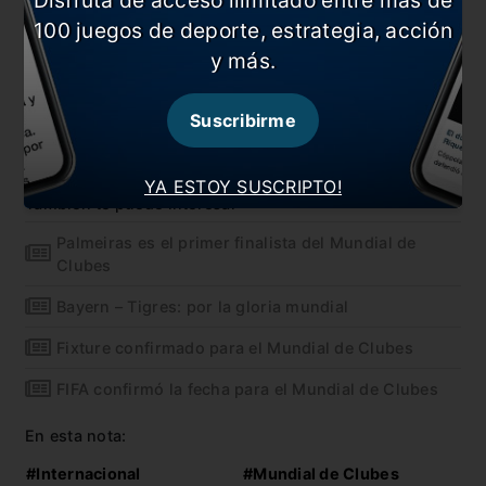
100 juegos de deporte, estrategia, acción
y más.
Suscribirme
YA ESTOY SUSCRIPTO!
También te puede interesar
Palmeiras es el primer finalista del Mundial de
Clubes
Bayern – Tigres: por la gloria mundial
Fixture confirmado para el Mundial de Clubes
FIFA confirmó la fecha para el Mundial de Clubes
En esta nota:
#Internacional
#Mundial de Clubes