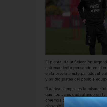
El plantel de la Selección Argent
entrenamiento pensando en el en
en la previa a este partido, el 
y no dio pistas del posible equip
“La idea siempre es la misma: int
que nos vamos adaptando en fun
creemos que hay matices que ti
disponibilidad de diferentes ju