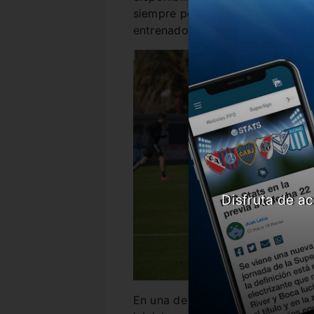
siempre pensando en poder mejo
entrenador con respecto a los 
Disfruta de ac
En una de las primeras preguntas