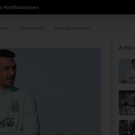
a Notificaciones
essi
Internacional
Copa Libertadores
Artíc