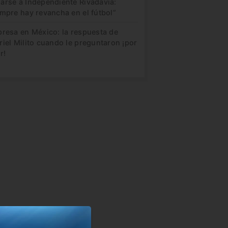
arse a Independiente Rivadavia:
mpre hay revancha en el fútbol”
presa en México: la respuesta de
iel Milito cuando le preguntaron ¡por
r!