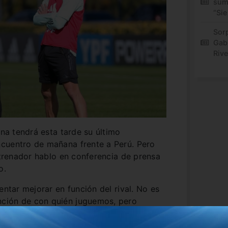
sum
“Sie
Sor
Gabr
Rive
ina tendrá esta tarde su último
cuentro de mañana frente a Perú. Pero
entrenador hablo en conferencia de prensa
o.
entar mejorar en función del rival. No es
ción de con quién juguemos, pero
ene cada equipo y nosotros tenemos la
gadores y las vamos aprovechando, pero