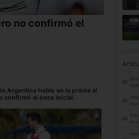
ro no confirmó el
Artíc
Boca
Vid
ón Argentina hablo en la previa al
o confirmó el once inicial.
Des
bus
Enne
en e
Maxi