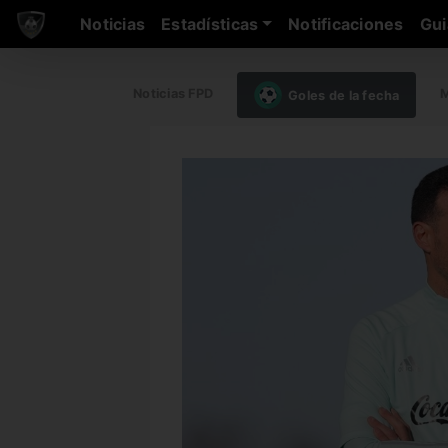
Noticias
Estadísticas
Notificaciones
Gui
Noticias FPD
M
Goles de la fecha