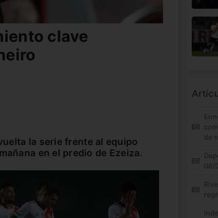
miento clave
neiro
Artíc
Enn
com
de 
vuelta la serie frente al equipo
 mañana en el predio de Ezeiza.
Depo
08/0
Riv
regr
Inde