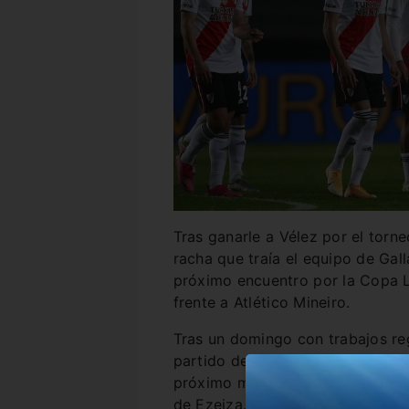
Tras ganarle a Vélez por el torn
racha que traía el equipo de Gall
próximo encuentro por la Copa L
frente a Atlético Mineiro.
Tras un domingo con trabajos reg
partido del domingo, que serían
próximo miércoles, River vuelve 
de Ezeiza.