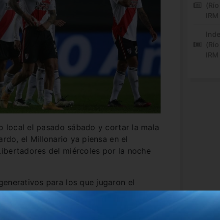
(Río
IRM
Inde
(Río
IRM
eo local el pasado sábado y cortar la mala
ardo, el Millonario ya piensa en el
ibertadores del miércoles por la noche
enerativos para los que jugaron el
 los mismos que jueguen el encuentro del
esta mañana a las prácticas en el predio