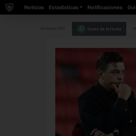
Noticias
Estadísticas
Notificaciones
Gui
Noticias FPD
M
Goles de la fecha