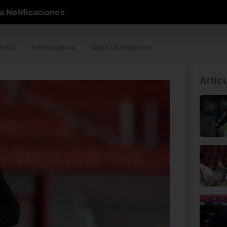
a Notificaciones
essi
Internacional
Copa Libertadores
Artíc