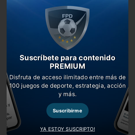
desde Europa aparece como la principal
amenaza.
La prioridad para Carrizo es el Viejo
Continente.
Suscríbete para contenido
PREMIUM
Disfruta de acceso ilimitado entre más de
100 juegos de deporte, estrategia, acción
y más.
Suscribirme
Carrizo, con apenas 19 años, es una de las
grandes apariciones recientes del fútbol argentino.
Fue figura en Vélez y pieza clave de la Selección
YA ESTOY SUSCRIPTO!
Sub 20 que llegó a la final del último Mundial. En