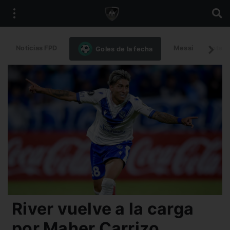
Noticias FPD
Messi
Intern
Goles de la fecha
River vuelve a la carga
por Maher Carrizo