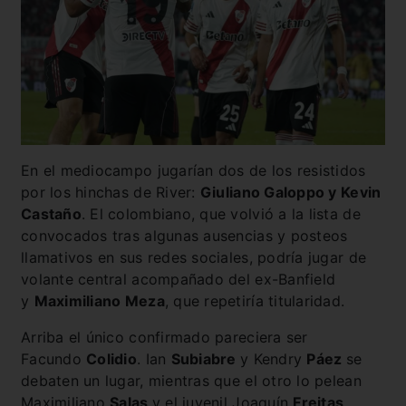
En el mediocampo jugarían dos de los resistidos
por los hinchas de River:
Giuliano Galoppo y Kevin
Castaño
. El colombiano, que volvió a la lista de
convocados tras algunas ausencias y posteos
llamativos en sus redes sociales, podría jugar de
volante central acompañado del ex-Banfield
y
Maximiliano Meza
, que repetiría titularidad.
Arriba el único confirmado pareciera ser
Facundo
Colidio
. Ian
Subiabre
y Kendry
Páez
se
debaten un lugar, mientras que el otro lo pelean
Maximiliano
Salas
y el juvenil Joaquín
Freitas
.