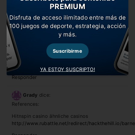
PREMIUM
url=https://de.trustpilot.com/review/der-
wikinger-shop.de
Disfruta de acceso ilimitado entre más de
100 juegos de deporte, estrategia, acción
Responder
y más.
Emery
dice:
Suscribirme
References:
Hitnspin willkommensbonus
barclay.ru
YA ESTOY SUSCRIPTO!
Responder
Grady
dice:
References:
Hitnspin casino ähnliche casinos
http://www.rubattle.net/redirect/hackthehill.io/bar