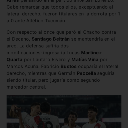
Aires
pensando en el partido ante San Lorenzo.
Cabe remarcar que todos ellos, exceptuando al
lateral derecho, fueron titulares en la derrota por 1
a 0 ante Atlético Tucumán.
Con respecto al once que paró el Chacho contra
el Decano,
Santiago Beltrán
se mantendría en el
arco. La defensa sufiría dos
modificaciones: ingresaría Lucas
Martínez
Quarta
por Lautaro Rivero y
Matías Viña
por
Marcos Acuña. Fabricio
Bustos
ocuparía el lateral
derecho, mientras que Germán
Pezzella
seguiría
siendo titular, pero jugaría como segundo
marcador central.