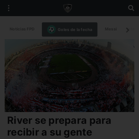
Noticias FPD
Messi
Intern
Goles de la fecha
River se prepara para
recibir a su gente