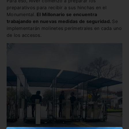
Para eso, River comenzó a preparar los
preparativos para recibir a sus hinchas en el
Monumental.
El Millonario se encuentra
trabajando en nuevas medidas de seguridad.
Se
implementarán molinetes perimetrales en cada uno
de los accesos.