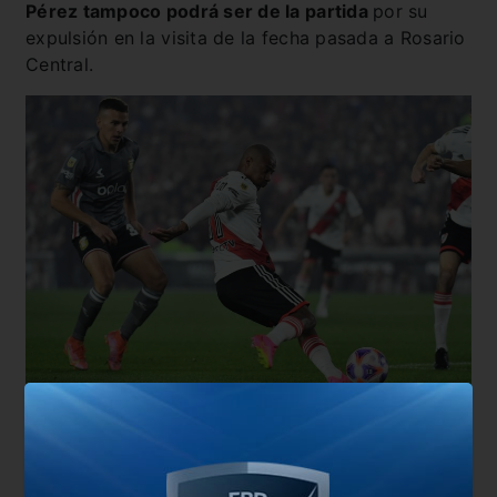
Pérez tampoco podrá ser de la partida
por su
expulsión en la visita de la fecha pasada a Rosario
Central.
En otras ocasiones,
Micho optó por no poner
desde el arranque a ninguno de los que venían de
sus seleccionados o utilizarles de manera