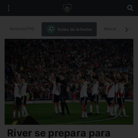
Noticias FPD
Messi
Intern
Goles de la fecha
River se prepara para