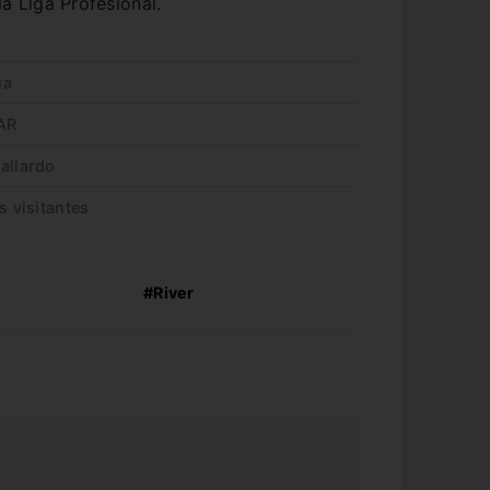
a Liga Profesional.
ia
VAR
allardo
s visitantes
#River