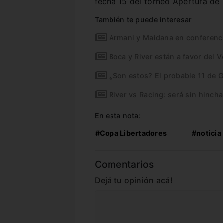
fecha 15 del torneo Apertura de l
También te puede interesar
Armani y Maidana en conferenc
Boca y River están a favor del 
¿Son estos? El probable 11 de G
River vs Racing: será sin hincha
En esta nota:
#Copa Libertadores
#noticia
Comentarios
Dejá tu opinión acá!