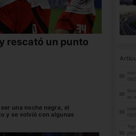
 y rescató un punto
Artíc
Inst
08/
Boc
en 
 ser una noche negra, el
Inde
do y se volvió con algunas
08/
Tigr
pés