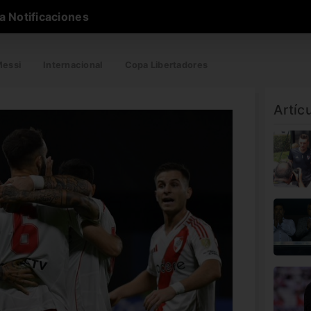
a Notificaciones
essi
Internacional
Copa Libertadores
Artíc