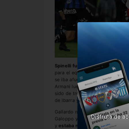
Spinelli fue el gran protagonista
para el equipo ecuatoriano: en e
se iba afuera y, luego, le ganó a
Armani luego de un centro desde 
sido de tres, pero el palo derec
de Ibarra y en el rebote se lo per
Gallardo movió el banco en el in
Disfruta de ac
Galoppo y Lanzini, pero el Millon
y
estaba más cerca de ser gole