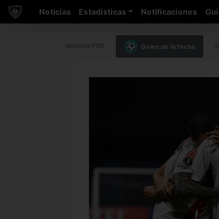
Noticias
Estadísticas
Notificaciones
Gui
Noticias FPD
M
Goles de la fecha