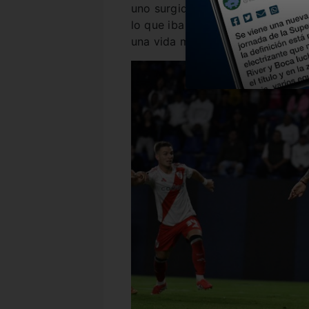
uno surgido en River, tuvo el ter
lo que iba a sentenciar la histor
una vida más y la aprovechó…