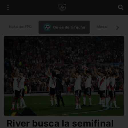
Noticias FPD
Messi
Intern
Goles de la fecha
River busca la semifinal