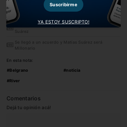
Demichelis
Suscribirme
Olave recordó el descenso de River
YA ESTOY SUSCRIPTO!
Quisieron declarar persona no grata a Matías
Suárez
Se llegó a un acuerdo y Matías Suárez será
Millonario
En esta nota:
#Belgrano
#noticia
#River
Comentarios
Dejá tu opinión acá!