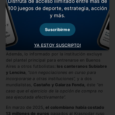
Disfruta de acceso ilimitado entre más de
100 juegos de deporte, estrategia, acción
y más.
Suscribirme
YA ESTOY SUSCRIPTO!
Además, lo informado por la institución excluye
del plantel principal para entrenarse en Buenos
Aires a otros futbolistas
: los canteranos Subiabre
y Lencina
,
“con negociaciones en curso para
incorporarse a otras instituciones”,
y a dos
mundialistas,
Castaño y Galarza Fonda,
éste
“en
caso que el ejercicio de la opción de compra no
sea ejecutada efectivamente”.
En marzo de 2025
, el colombiano había costado
13 millones de euros
pagados al Krasnodar ruso