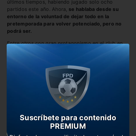
últimos tiempos, habiendo jugado solo ocho
partidos este año. Ahora,
se hablaba desde su
entorno de la voluntad de dejar todo en la
pretemporada para volver potenciado, pero no
podrá ser.
Entre otros con gran protagonismo en el club en
los últimos tiempos figuranel chileno
Díaz
(llegó en
julio de 2019 desde Al-Ahli a cambio de 4.5
millones de dólares),
Bustos y Maxi Meza,
dos
arribados en el invierno de 2024 a cambio de
cinco y dos millones respectivamente. Por último,
completa la nómina el juvenil
Woiski,
quien ni
siquiera debutó tras llegar libre hace un año y ser
blindado con una cláusula de 100 millones.
Suscríbete para contenido
PREMIUM