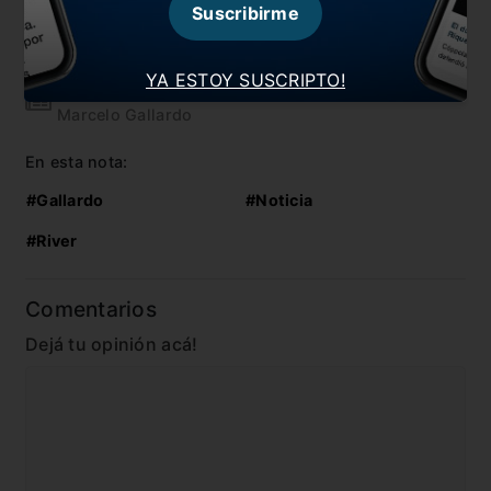
Suscribirme
La historia que pudo unir a San Lorenzo con
Gallardo
YA ESTOY SUSCRIPTO!
¡Falta menos! Así avanzan en el monumento a
Marcelo Gallardo
En esta nota:
#Gallardo
#Noticia
#River
Comentarios
Dejá tu opinión acá!