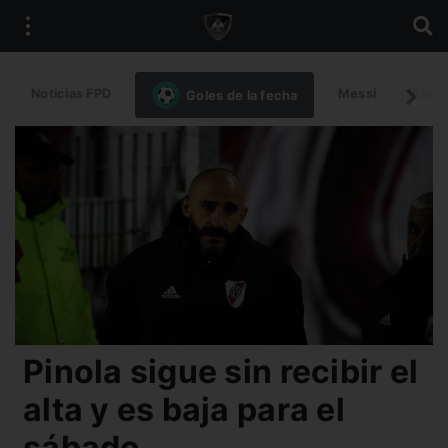
Noticias FPD
Messi
Intern
Goles de la fecha
Pinola sigue sin recibir el
alta y es baja para el
sábado