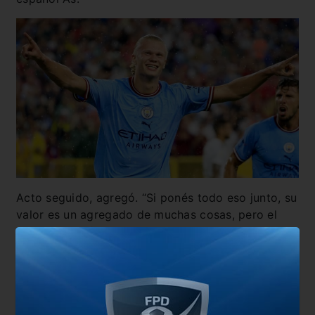
Acto seguido, agregó. “Si ponés todo eso junto, su
valor es un agregado de muchas cosas, pero el
precio de un futbolista en realidad lo pone un club.
Sé que nadie va a pagar 700 millones por un
jugador, pero tengo muy claro que el valor que
aporta Erling cuando llega a un equipo es
inmenso, al menos mil millones de euros”. Hasta el