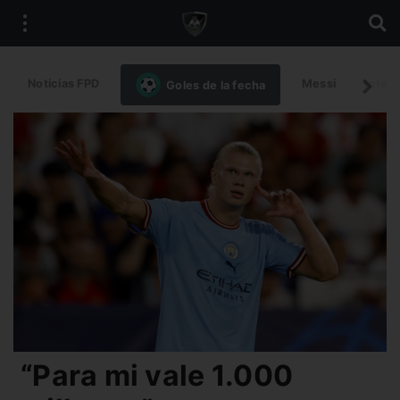
Noticias FPD
Messi
Intern
Goles de la fecha
“Para mi vale 1.000