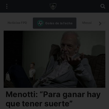
Noticias FPD
Messi
Intern
Goles de la fecha
Menotti: “Para ganar hay
que tener suerte”