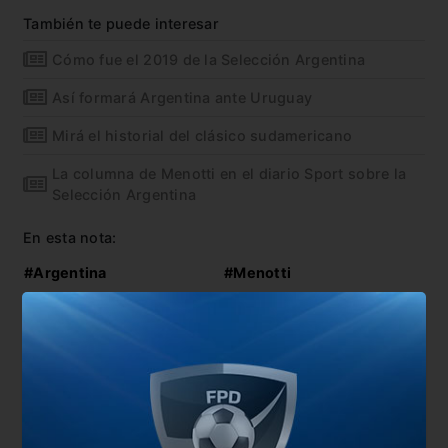
También te puede interesar
Cómo fue el 2019 de la Selección Argentina
Así formará Argentina ante Uruguay
Mirá el historial del clásico sudamericano
La columna de Menotti en el diario Sport sobre la
Selección Argentina
En esta nota:
#Argentina
#Menotti
#Rusia 2018
Comentarios
Dejá tu opinión acá!