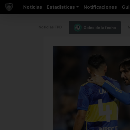
Noticias
Estadísticas
Notificaciones
Gui
Noticias FPD
M
Goles de la fecha