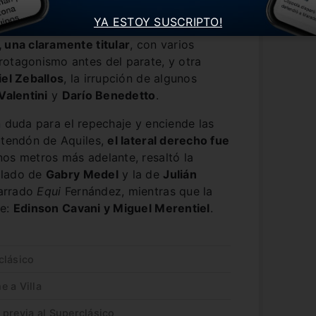
YA ESTOY SUSCRIPTO!
nez llevó a cabo un ensayo formal de
 una claramente titular
, con varios
rotagonismo antes del parate, y otra
el Zeballos
, la irrupción de algunos
Valentini
y
Darío Benedetto
.
n duda para el repechaje y enciende las
 tendón de Aquiles,
el lateral derecho fue
nos metros más adelante, resaltó la
 lado de
Gabry Medel
y la de
Julián
arrado
Equi
Fernández, mientras que la
re:
Edinson Cavani y Miguel Merentiel
.
clásico
 a Villa
previa al Superclásico