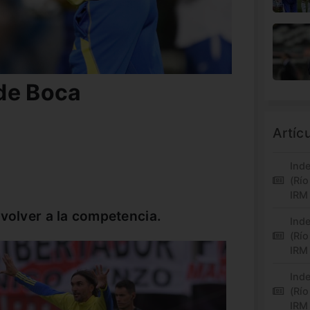
de Boca
Artíc
Inde
(Río
IRM
 volver a la competencia.
Inde
(Río
IRM
Inde
(Río
IRM