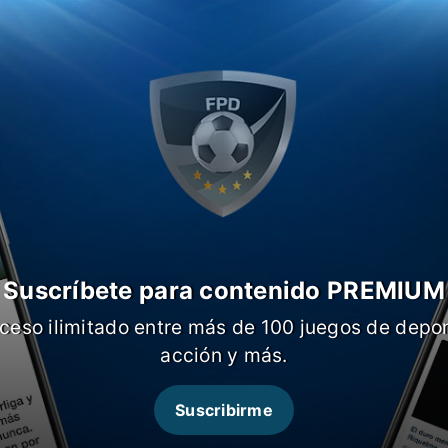
e
se medirá con Independiente del Valle
tamen continental
. Se viene el primer
mata
ovechar este tiempo para encontrar a su
Suscríbete para contenido PREMIUM
ceso ilimitado entre más de 100 juegos de depor
acción y más.
Suscribirme