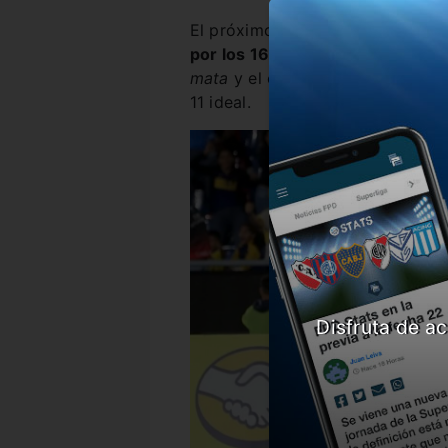
El próximo 17 de julio,
el
Xeneiz
por los 16avos de final del cer
mata
y el entrenador quiere apr
11 ideal.
Disfruta de ac