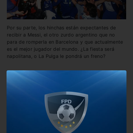
Por su parte, los hinchas están expectantes de
recibir a Messi, el otro zurdo argentino que no
para de romperla en Barcelona y que actualmente
es el mejor jugador del mundo. ¿La fiesta será
napolitana, o La Pulga le pondrá un freno?