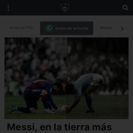
Noticias FPD
Messi
Intern
Goles de la fecha
Messi, en la tierra más