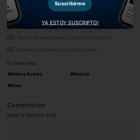
También te puede interesar
Suscribirme
El hombre que hizo olvidar a Borré
YA ESTOY SUSCRIPTO!
“Este título nos sirve para comenzar bien el año”
“Me costó adaptarme al estilo de Gallardo”
Gallardo recupera a otra pieza clave
En esta nota:
#Matias Suarez
#Noticia
#River
Comentarios
Dejá tu opinión acá!