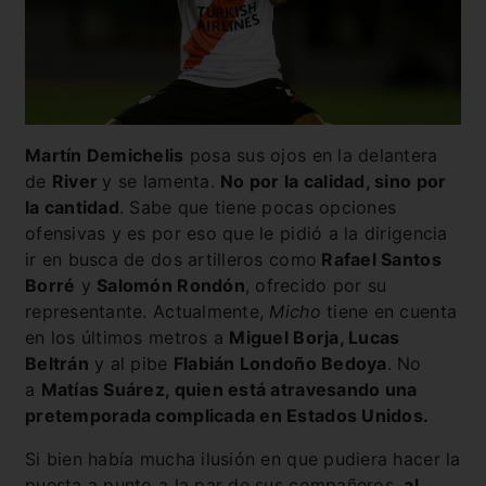
Martín Demichelis
posa sus ojos en la delantera
de
River
y se lamenta.
No por la calidad, sino por
la cantidad
. Sabe que tiene pocas opciones
ofensivas y es por eso que le pidió a la dirigencia
ir en busca de dos artilleros como
Rafael Santos
Borré
y
Salomón Rondón
, ofrecido por su
representante. Actualmente,
Micho
tiene en cuenta
en los últimos metros a
Miguel Borja, Lucas
Beltrán
y al pibe
Flabián Londoño Bedoya
. No
a
Matías Suárez, quien está atravesando una
pretemporada complicada en Estados Unidos.
Si bien había mucha ilusión en que pudiera hacer la
puesta a punto a la par de sus compañeros,
al