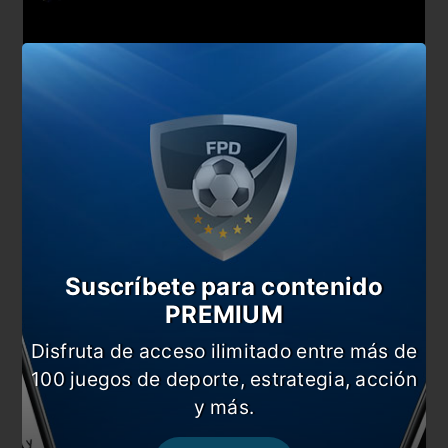
Suscríbete para contenido
PREMIUM
Disfruta de acceso ilimitado entre más de
100 juegos de deporte, estrategia, acción
También te puede interesar
y más.
PSG ya se comunicó con Messi