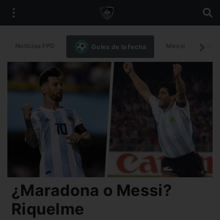
Noticias FPD
Messi
Intern
Goles de la fecha
¿Maradona o Messi?
Riquelme