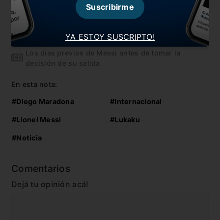
Miles de hinchas ingresaron al Camp Nou
Suscribirme
Se filtró el burofax que le envió Messi a la
dirigencia del Barcelona
YA ESTOY SUSCRIPTO!
Los días previos de Messi antes de tomar la
decisión de su salida
En esta nota:
#Diego Maradona
#Internacional
#Lionel Messi
#Lukaku
#Noticia
Comentarios
Dejá tu opinión acá!