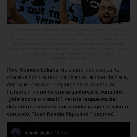
An Argentina fan cheers on the team in front of a banner with the
images of Argentina’s forward Lionel Messi and former Argentina
football player Diego Maradona before the Russia 2018 World Cup
round of 16 football match between France and Argentina at the
Kazan Arena in Kazan on June 30, 2018. / AFP PHOTO / Jewel SAMAD
/ RESTRICTED TO EDITORIAL USE – NO MOBILE PUSH
ALERTS/DOWNLOADS
Pero
Romero Lukaku
, delantero que comparte
ofensiva con Lautaro Martínez en el Inter de Italia,
dejó que le hagan preguntas en su cuenta de
Instagram y
uno de sus seguidores le consultó:
“¿Maradona o Messi?”. Pero la respuesta del
delantero realmente sorprendió ya que el mismo
contestó: “Juan Román Riquelme ” expresó.