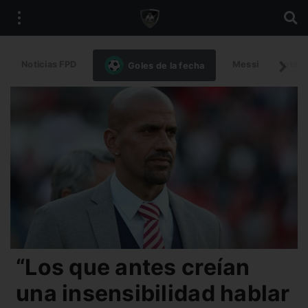
Noticias FPD
Messi
Intern
Goles de la fecha
“Los que antes creían
una insensibilidad hablar