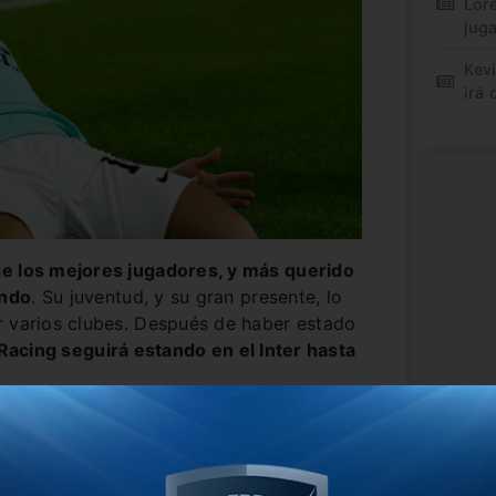
Lor
jug
Kev
irá 
de los mejores jugadores, y más querido
undo
. Su juventud, y su gran presente, lo
r varios clubes. Después de haber estado
 Racing seguirá estando en el Inter hasta
l Negroazzurri y pasará a ser el mejor
ás, no tendrá cláusula de rescisión, un
tura venta. La anterior era de 111