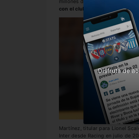
millones de euros, ahora el que l
con el club italiano.
Disfruta de ac
Martínez, titular para Lionel Scal
Inter desde Racing en julio de 2