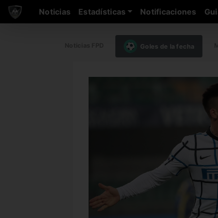
Noticias
Estadísticas
Notificaciones
Gui
Noticias FPD
M
Goles de la fecha