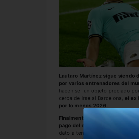
Lautaro Martínez sigue siendo 
por varios entrenadores del m
hacen ser un objeto preciado po
cerca de irse al Barcelona,
el ex
por lo menos 2026.
Finalmente el Toro renovó con e
pago del equipo campeón
. Adem
dato a tener en cuenta por una fu