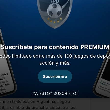
o quiera,
deberá negociar mano a mano
Suscríbete para contenido PREMIUM
ceso ilimitado entre más de 100 juegos de depor
acción y más.
Suscribirme
YA ESTOY SUSCRIPTO!
oni en la Selección Argentina, llegó al
018, a cambio de una cifra cercana a los