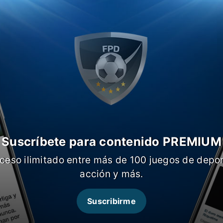
os cláusulas para darle prioridad a la
z más demostrando su compromiso.
a el contrato de Messi con PSG expresa
prioridad para el rosarino para jugar
n tanto, otro pedido de habría dejado
 es que el cuerpo médico de la Selección
as instalaciones de PSG.
Suscríbete para contenido PREMIUM
ceso ilimitado entre más de 100 juegos de depor
acción y más.
Suscribirme