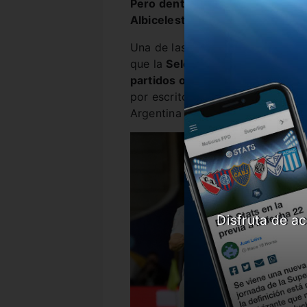
Pero dentro de ese vínculo hay d
Albiceleste.
El capitán, una ve
Una de las cláusulas que tendrí
que la
Selección Argentina será 
partidos oficiales o amistosos.
E
por escrito Messi en el contrato
Argentina pueda tener acceso a l
Disfruta de ac