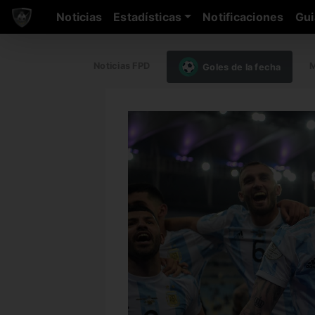
Noticias
Estadísticas
Notificaciones
Gui
Noticias FPD
M
Goles de la fecha