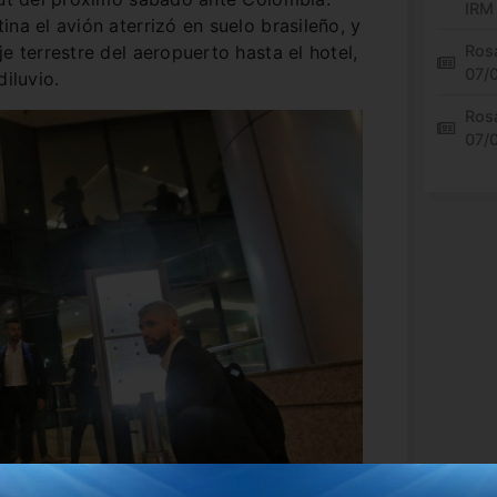
IRM
na el avión aterrizó en suelo brasileño, y
e terrestre del aeropuerto hasta el hotel,
Rosa
07/
diluvio.
Rosa
07/