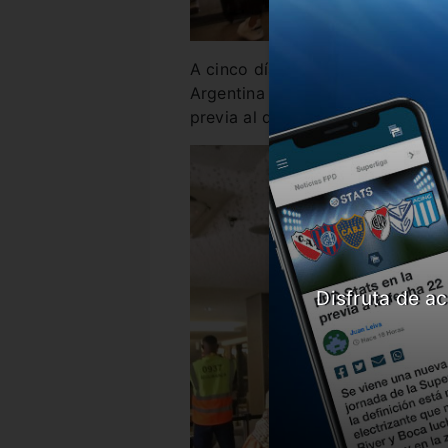
A cinco días del inicio de la Cop
Argentina ya está en Brasil para 
previa al debut del sábado 15 an
Disfruta de ac