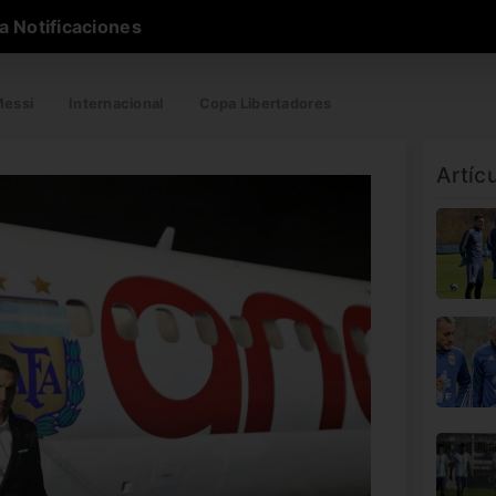
a Notificaciones
essi
Internacional
Copa Libertadores
Artíc