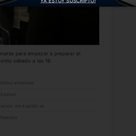
YA ESTOY SUSCRIPTO!
enarse para empezar a preparar el
óximo sábado a las 19.
 último amistoso
 Ezeiza!
acios: mirá quién es
Palacios