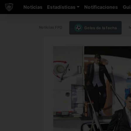
Noticias
Estadísticas
Notificaciones
Gui
Noticias FPD
M
Goles de la fecha