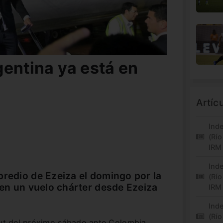
gentina ya está en
Artíc
Inde
(Río
IRM
Inde
predio de Ezeiza el domingo por la
(Río
ó en un vuelo chárter desde Ezeiza
IRM
Inde
(Río
but del próximo sábado ante Colombia.