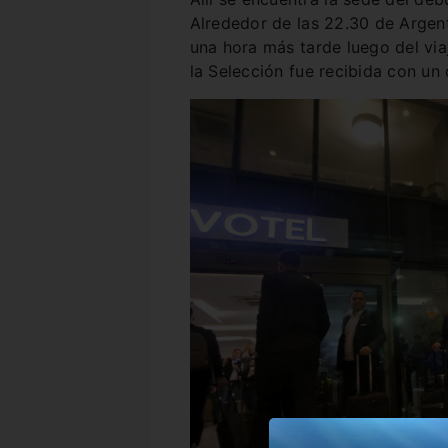
Alrededor de las 22.30 de Argenti
una hora más tarde luego del viaj
la Selección fue recibida con un 