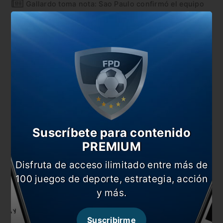
Gallardo toma nota: Sao Paulo confirmó el equipo
Gallardo define al reemplazante de Casco para ir a
Brasil
Gallardo evalúa el esquema para viajar a Brasil
En esta nota:
#Copa Libertadores
#Gallardo
#Noticia
#River
Suscríbete para contenido
Comentarios
PREMIUM
Dejá tu opinión acá!
Disfruta de acceso ilimitado entre más de
100 juegos de deporte, estrategia, acción
y más.
Suscribirme