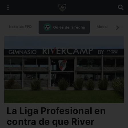
Noticias FPD
Messi
Intern
Goles de la fecha
La Liga Profesional en
contra de que River