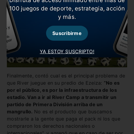
100 juegos de deporte, estrategia, acción
y más.
Suscribirme
YA ESTOY SUSCRIPTO!
Finalmente, contó cual es el principal problema de
que River juegue en su predio de Ezeiza:
“No es
por el público, es por la infraestructura de los
estadio. Van a ir al River Camp a transmitir un
partido de Primera División arriba de un
mangrullo.
No es el producto que buscamos
mostrarle a la gente que paga el pack ni los que
compraron los derechos nacionales o
internacionales”, y agregó que en caso de ser por