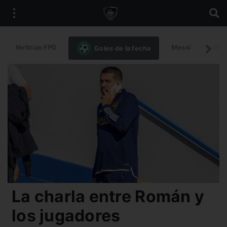
Noticias FPD
Messi
Intern
Goles de la fecha
La charla entre Román y
los jugadores