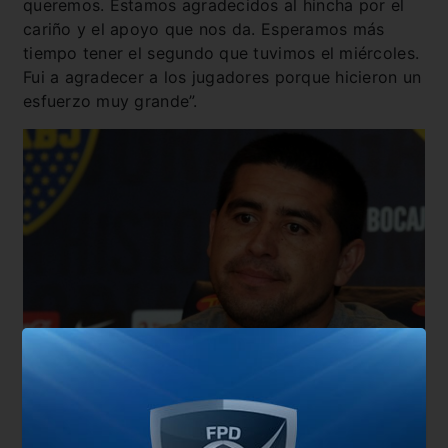
queremos. Estamos agradecidos al hincha por el
cariño y el apoyo que nos da. Esperamos más
tiempo tener el segundo que tuvimos el miércoles.
Fui a agradecer a los jugadores porque hicieron un
esfuerzo muy grande”.
Por último, sostuvo: “Los chicos están haciendo
las cosas bien, han sumado mucho. Sabemos lo
que representa la Copa Libertadores para