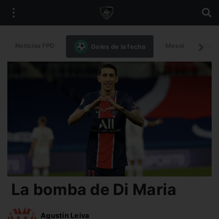
Noticias FPD
Messi
Intern
Goles de la fecha
La bomba de Di Maria
Agustín Leiva