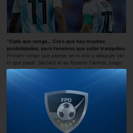
“Ojalá que venga…
Creo que hay muchas
posibilidades, pero tenemos que estar tranquilos
.
Primero tengo que pensar en lo mío y después ver
lo que pasa”. Declaró el ex Rosario Central, luego
de la victoria del PSG por 3 a 0 al
Nimes
.
También te puede interesar
“Messi y su familia están aprendiendo francés”
Un ídolo de Barcelona le aconsejó un club para el
futuro de Messi
Neymar vs Messi: el duelo del morbo en la
Champions