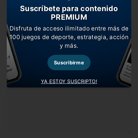
“No tocamos jugadores de otros”
Suscríbete para contenido
PREMIUM
En esta nota:
Disfruta de acceso ilimitado entre más de
#Barcelona
#Di Maria
100 juegos de deporte, estrategia, acción
#Internacional
#Messi
y más.
#Noticia
#PSG
Suscribirme
Comentarios
Dejá tu opinión acá!
YA ESTOY SUSCRIPTO!