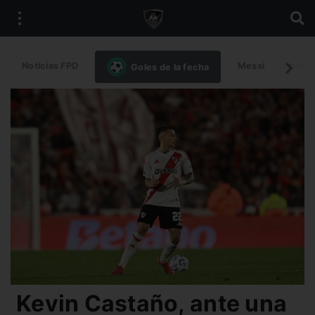
Noticias FPD
Messi
Intern
Goles de la fecha
Kevin Castaño, ante una