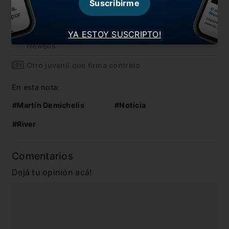
Suscribirme
Cambios en la programación de la última fecha
YA ESTOY SUSCRIPTO!
Gallardo sufre una baja sensible para visitar a
Newells
Otro juvenil que firma contrato
En esta nota:
#Martín Demichelis
#Noticia
#River
Comentarios
Dejá tu opinión acá!