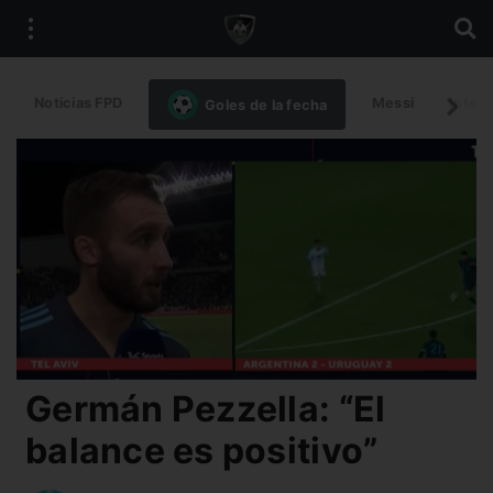
Noticias FPD
Messi
Intern
Goles de la fecha
Germán Pezzella: “El
balance es positivo”