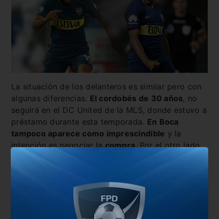
La situación de los delanteros es similar pero con
algunas diferencias.
El cordobés de 30 años
, no
seguirá en el DC United de la MLS, donde estuvo a
préstamo durante esta temporada.
En Boca
tampoco aparece como imprescindible
y la
intención es negociar la
compra
. Por el otro lado
aparece
Bou
, quien tuvo un gran año en Defensa y
Justicia,
aunque deberá volver al Xeneize
. Desde
el Halcón pretenden hacer uso de la opción de
compra, pero
habrá que ver si Racing entra en la
conversación para poder negociar.