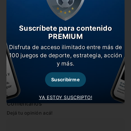
También te puede interesar
Revolución Gago: cinco cambios para el debut
Es oficial: Gago es el nuevo técnico de Racing
Suscríbete para contenido
Otro que se acerca a Racing: Aníbal Moreno
PREMIUM
Árbitros confirmados para los próximos partidos
Disfruta de acceso ilimitado entre más de
de Copa Libertadores
100 juegos de deporte, estrategia, acción
y más.
En esta nota:
#Gago
#Noticia
Suscribirme
#Racing
YA ESTOY SUSCRIPTO!
Comentarios
Dejá tu opinión acá!