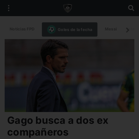
Noticias FPD
Messi
Intern
Goles de la fecha
Gago busca a dos ex
compañeros