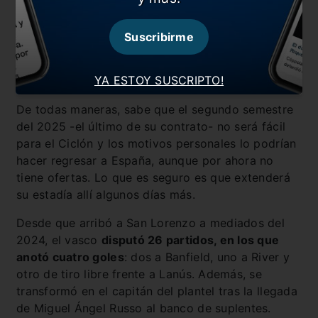
semana atrás fue a ver a su hijo Iker, que milita en
las inferiores de su amado Athletic Club, y se
Suscribirme
viralizó una foto suya con una pulsera con los
colores de San Lorenzo, hecho que enloqueció a
YA ESTOY SUSCRIPTO!
los hinchas.
De todas maneras, sabe que el segundo semestre
del 2025 -el último de su contrato- no será fácil
para el Ciclón y los motivos personales lo podrían
hacer regresar a España, aunque por ahora no
tiene ofertas. Lo que es seguro es que extenderá
su estadía allí algunos días más.
Desde que arribó a San Lorenzo a mediados del
2024, el vasco
disputó 26 partidos, en los que
anotó cuatro goles
: dos a Banfield, uno a River y
otro de tiro libre frente a Lanús. Además, se
transformó en el capitán del plantel tras la llegada
de Miguel Ángel Russo al banco de suplentes.