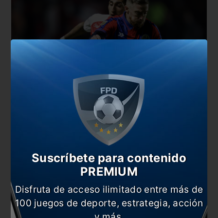
Suscríbete para contenido
PREMIUM
Disfruta de acceso ilimitado entre más de
100 juegos de deporte, estrategia, acción
Por lo pronto, Muniain se encuentra en su Bilbao
natal disfrutando de sus vacaciones. Hace una
y más.