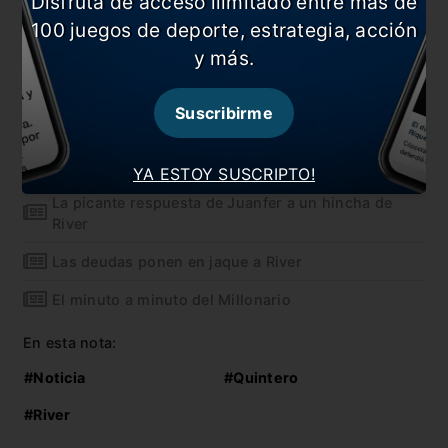
Disfruta de acceso ilimitado entre más de
solo
cuatro
fue titular y en los otros 17 entró
100 juegos de deporte, estrategia, acción
desde el banco de suplentes. Disputó 697 minutos
y más.
de 1890 posibles y marcó cinco goles y tres
asistencias.
Suscribirme
También te puede interesar
Prepara las valijas
YA ESTOY SUSCRIPTO!
La picante respuesta de Juanfer a un hincha de
River
Las deudas ponen en jaque a River
El minuto a minuto del Millonario
En esta nota:
#Noticia
#Quintero
#River