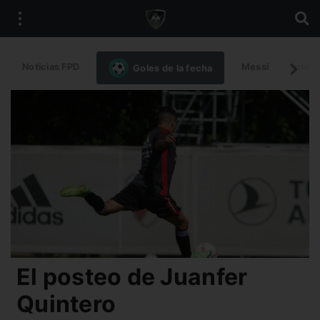
Noticias FPD
Messi
Intern
Goles de la fecha
El posteo de Juanfer
Quintero