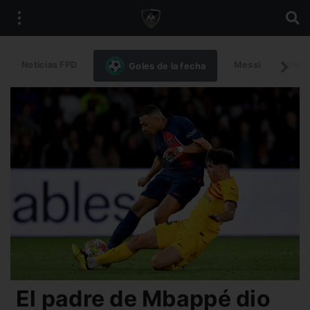
Noticias FPD
Messi
Intern
Goles de la fecha
El padre de Mbappé dio