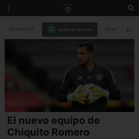
Noticias FPD
Messi
Intern
Goles de la fecha
El nuevo equipo de
Chiquito Romero