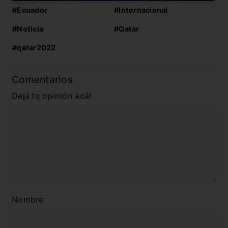
#Ecuador
#Internacional
#Noticia
#Qatar
#qatar2022
Comentarios
Dejá tu opinión acá!
Nombre