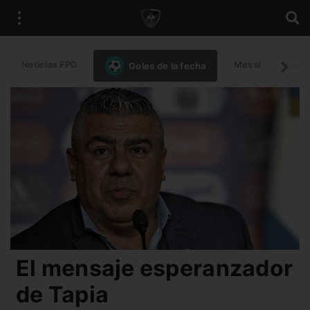
Noticias FPD
Messi
Intern
Goles de la fecha
El mensaje esperanzador
de Tapia