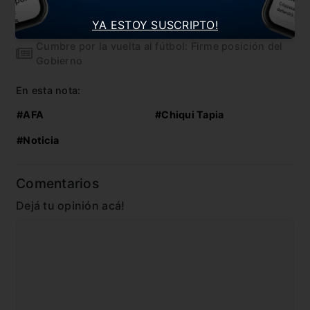
Se terminó la espera: Acuerdo para la vuelta del
fútbol en Argentina
YA ESTOY SUSCRIPTO!
Cumbre por la vuelta al fútbol: Firme posición del
Gobierno
En esta nota:
#AFA
#Chiqui Tapia
#Noticia
Comentarios
Dejá tu opinión acá!