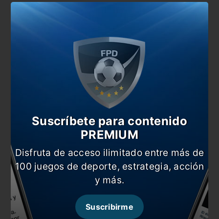
Suscríbete para contenido
¿Tomarán la decisión del retorno en el mes de
PREMIUM
octubre?
Disfruta de acceso ilimitado entre más de
También te puede interesar
100 juegos de deporte, estrategia, acción
«Si Nación autoriza, podemos volver en octubre»
y más.
Tapia: “El Gobierno tuvo muy buena
predisposición”
Suscribirme