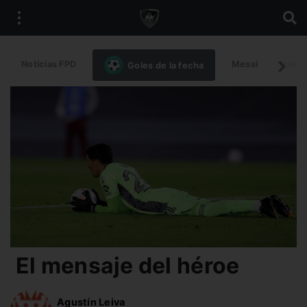
Noticias FPD
Messi
Intern
Goles de la fecha
El mensaje del héroe
Agustín Leiva