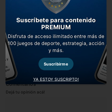
También te puede interesar
La jugada de la polémica: ¿falta de Tévez?
Suscríbete para contenido
“Este título era uno de los objetivos que teníamos”
PREMIUM
“Si había una forma de quedar eliminados, era esta”
Disfruta de acceso ilimitado entre más de
Las finales del Muñeco
100 juegos de deporte, estrategia, acción
y más.
En esta nota:
#enzo perez
#Noticia
Suscribirme
#River
YA ESTOY SUSCRIPTO!
Comentarios
Dejá tu opinión acá!