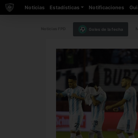
Noticias
Estadísticas
Notificaciones
Gui
Noticias FPD
M
Goles de la fecha