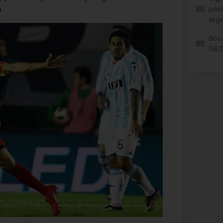
.
pés
arg
Boca
08/