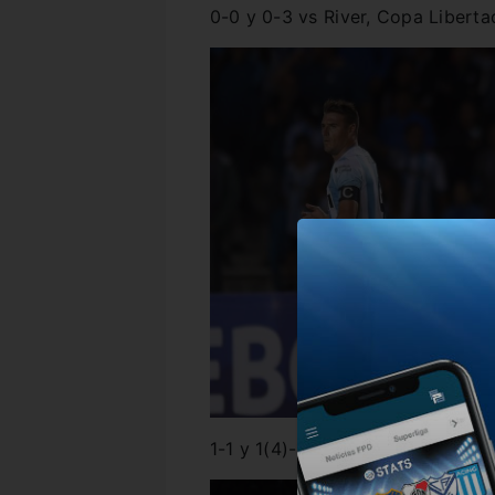
0-0 y 0-3 vs River, Copa Libert
1-1 y 1(4)-1(5) vs Corinthians,