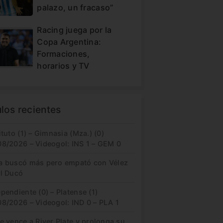
palazo, un fracaso”
Racing juega por la
Copa Argentina:
Formaciones,
horarios y TV
ulos recientes
ituto (1) – Gimnasia (Mza.) (0)
08/2026 – Videogol: INS 1 – GEM 0
a buscó más pero empató con Vélez
el Ducó
pendiente (0) – Platense (1)
08/2026 – Videogol: IND 0 – PLA 1
e vence a River Plate y prolonga su