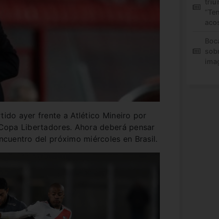
triu
“Te
aco
Boc
sob
ima
tido ayer frente a Atlético Mineiro por
a Copa Libertadores. Ahora deberá pensar
encuentro del próximo miércoles en Brasil.