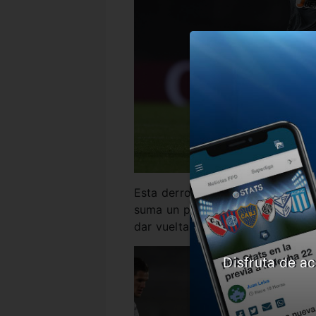
Esta derrota no solo lo complicó
suma un partido más a una racha
dar vuelta un resultado si comie
Disfruta de ac