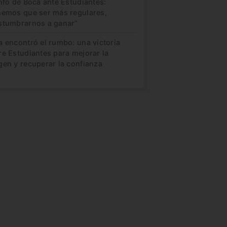
nfo de Boca ante Estudiantes:
nemos que ser más regulares,
stumbrarnos a ganar”
a encontró el rumbo: una victoria
re Estudiantes para mejorar la
gen y recuperar la confianza