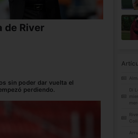
 de River
Artíc
Alm
dos sin poder dar vuelta el
 empezó perdiendo.
Di L
mie
mer
Riv
Col
Arr