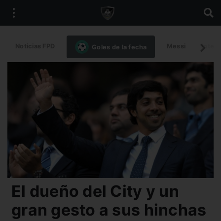
Noticias FPD
Messi
Intern
Goles de la fecha
El dueño del City y un
gran gesto a sus hinchas