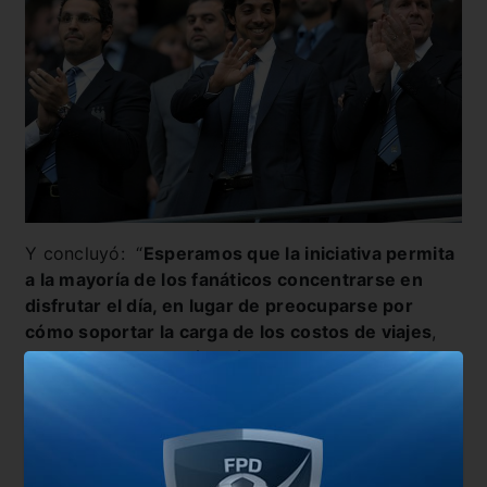
Y concluyó: “
Esperamos que la iniciativa permita
a la mayoría de los fanáticos concentrarse en
disfrutar el día, en lugar de preocuparse por
cómo soportar la carga de los costos de viajes
,
que se han vuelto aún más onerosos debido a los
efectos de la pandemia”.
Ambos equipos que llegaron a esta etapa del
certamen, contarán con un total de seis mil
entradas cada uno, teniendo en cuenta la