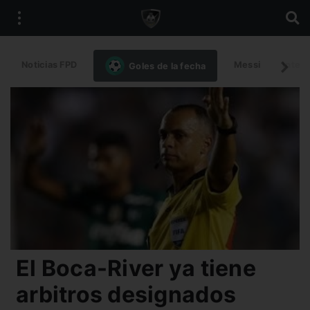
Noticias FPD
Messi
Intern
Goles de la fecha
El Boca-River ya tiene
arbitros designados