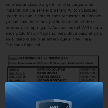
En el súper clásico argentino, el encargado de
impartir justicia será el brasilero Wilton Sampaio,
un arbitro que le trae buenos recuerdos al Xeneize
ya que cuando le toco partidos donde arbitre el
brasilero, siempre ganó. Ademas en del VAR estará
encargado Mauro Vigliano, pero Boca puso el grito
en el cielo cuando se entero que el VAR 1 era
Fernando Rapallini.