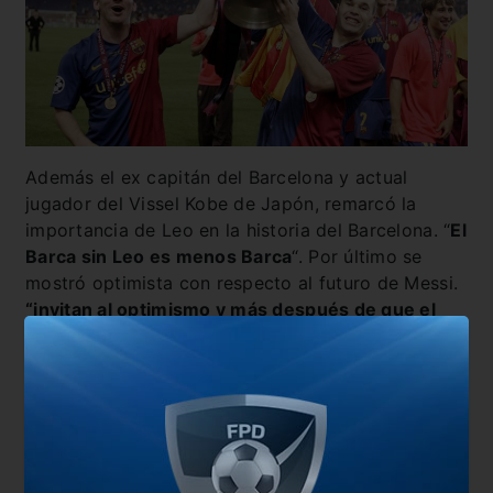
Además el ex capitán del Barcelona y actual
jugador del Vissel Kobe de Japón, remarcó la
importancia de Leo en la historia del Barcelona. “
El
Barca sin Leo es menos Barca
“. Por último se
mostró optimista con respecto al futuro de Messi.
“invitan al optimismo y más después de que el
presidente Joan Laporta y Jorge Messi padre del
jugador, se reunieran y tuvieran sensaciones
positivas sobre la continuidad del 10”.
También te puede interesar
Gol de Messi en la victoria del Barcelona