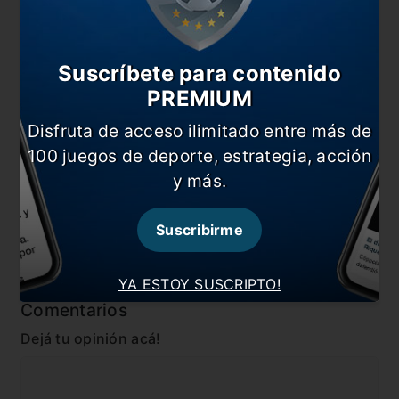
Se dio a conocer la sanción a Messi
“El Barça no puede estar más tiempo sin
presidente”
Suscríbete para contenido
PREMIUM
Duro editorial contra Messi en la Tv Española por la
salida de Bartomeu
Disfruta de acceso ilimitado entre más de
100 juegos de deporte, estrategia, acción
En esta nota:
y más.
#Barcelona
#Iniesta
#Internacional
#Messi
Suscribirme
#Noticia
YA ESTOY SUSCRIPTO!
Comentarios
Dejá tu opinión acá!