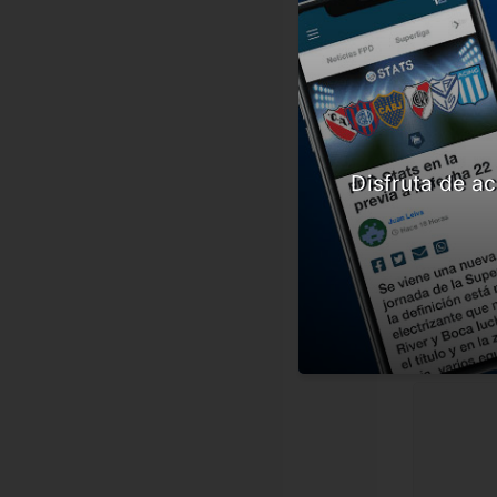
También te
El Mad
Pochet
¿Vas a
Mexico
Disfruta de ac
En esta no
#Dybala
Comenta
Dejá tu o