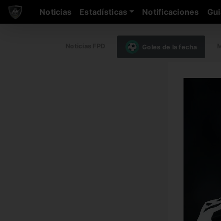
Noticias
Estadísticas
Notificaciones
Gui
Noticias FPD
M
Goles de la fecha