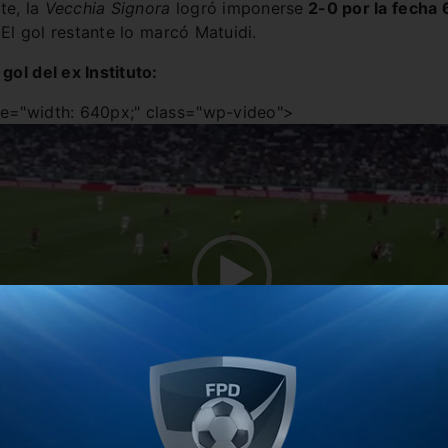
te, la
Vecchia Signora
logró imponerse
2-0 por la fecha 6
El gol restante lo marcó Matuidi.
 gol del ex Instituto:
Reproductor
le="width: 640px;" class="wp-video">
de
video
00
00:1