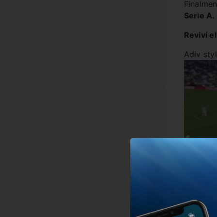
Finalmen
Serie A.
Reviví el
Adiv sty
00: