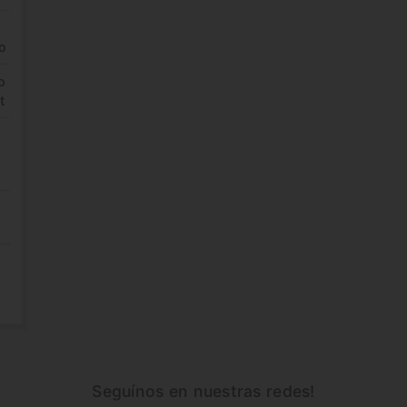
ro
o
t
Seguínos en nuestras redes!