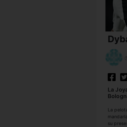
Dyba
La Joy
Bologn
La pelot
mandarla
su prese