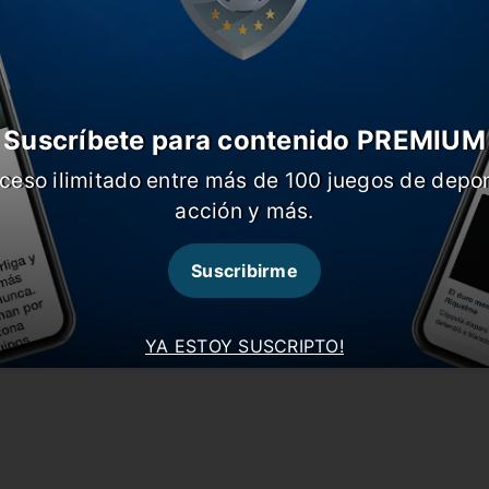
 puede interesar
rid pondría una fortuna por Palacios
tino aclaró que no agarra la Selección
 volver Leo?
Suscríbete para contenido PREMIUM
 recibirá a Costa Rica en la Fecha FIFA
ceso ilimitado entre más de 100 juegos de depor
acción y más.
ta:
#Fichajes
#Internacional
Suscribirme
rios
YA ESTOY SUSCRIPTO!
pinión acá!