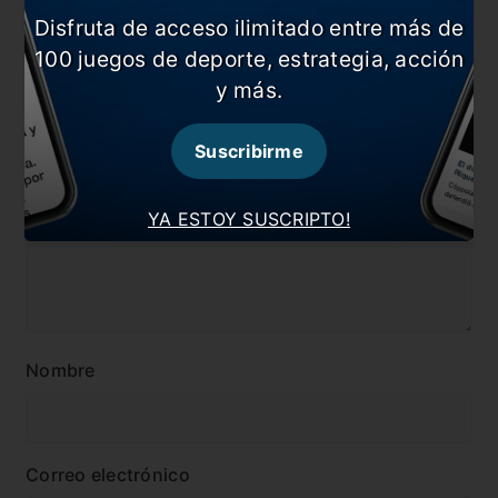
Disfruta de acceso ilimitado entre más de
#Platense
100 juegos de deporte, estrategia, acción
y más.
Comentarios
Dejá tu opinión acá!
Suscribirme
YA ESTOY SUSCRIPTO!
Nombre
Correo electrónico