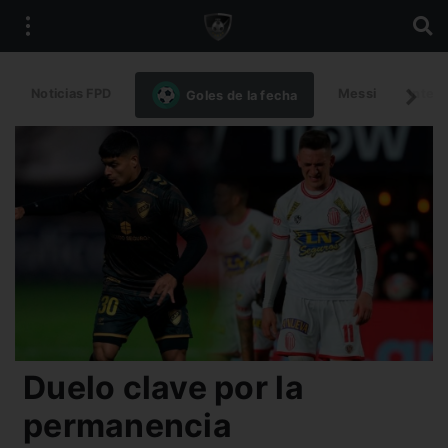
Noticias FPD
Messi
Intern
Goles de la fecha
Duelo clave por la
permanencia