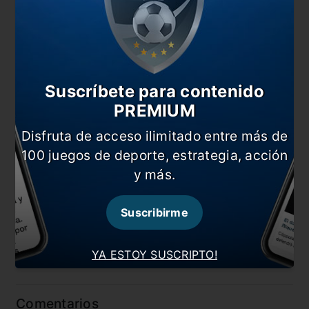
Un mal comienzo podemos tener todos… ¿No,
Carrasca?
También te puede interesar
Suscríbete para contenido
Un jugador del PSG molesto con la llegada de
Messi
PREMIUM
Locura por Messi en el Paris
Disfruta de acceso ilimitado entre más de
100 juegos de deporte, estrategia, acción
A 37 años de la llegada de Diego a Nápoli
y más.
El candidato a DT de Barcelona
En esta nota:
Suscribirme
#Internacional
#Jorge Carrascal
YA ESTOY SUSCRIPTO!
#Noticia
Comentarios