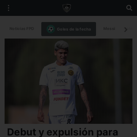
Noticias FPD
Messi
Intern
Goles de la fecha
Debut y expulsión para