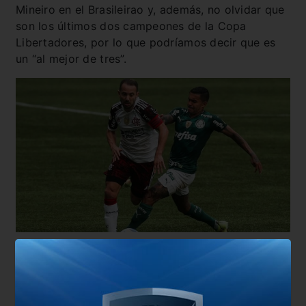
Mineiro en el Brasileirao y, además, no olvidar que
son los últimos dos campeones de la Copa
Libertadores, por lo que podríamos decir que es
un “al mejor de tres”.
Probables formaciones:
Flamengo: Diego Alves, Isla, Rodrigo Caio, David
Luiz y Filipe Luís; Willian Arão, Andreas Pereira,