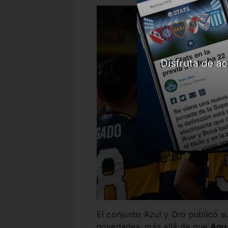
Disfruta de ac
El conjunto Azul y Oro publicó s
novedades, más allá de que
Agus