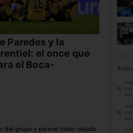
e Paredes y la
entiel: el once que
ra el Boca-
Artíc
Inde
(Río
IRM
Inde
(Río
IRM
par del grupo y parece haber dejado
Inde