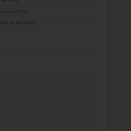
l de Boca
 a las canchas
spiritu del futbol”.