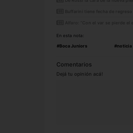
De Rossi la cara de la nueva pie
Buffarini tiene fecha de regreso
Alfaro: “Con el var se pierde el e
En esta nota:
#Boca Juniors
#noticia
Comentarios
Dejá tu opinión acá!