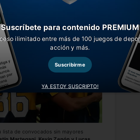
Suscríbete para contenido PREMIUM
ceso ilimitado entre más de 100 juegos de depor
acción y más.
Suscribirme
YA ESTOY SUSCRIPTO!
u lista de convocados sin mayores
tín Martegani, Kevin Zenón y Lucas