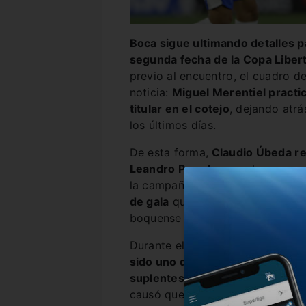
Boca sigue ultimando detalles p
segunda fecha de la Copa Liber
previo al encuentro, el cuadro d
noticia:
Miguel Merentiel practi
titular en el cotejo
, dejando atrá
los últimos días.
De esta forma,
Claudio Úbeda re
Leandro Paredes
, por lo que p
la campaña copera del Xeneize,
de gala
que viene utilizando y qu
boquense en salir de memoria e
Durante el más reciente partido 
sido uno de los futbolistas pr
suplentes
, pero el flojo rendi
causó que el ex Defensa y Justic