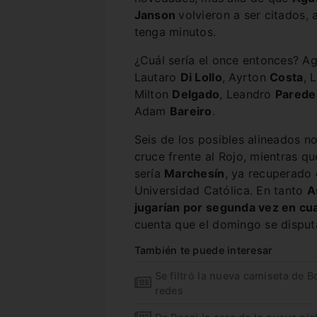
Janson
volvieron a ser citados,
tenga minutos.
¿Cuál sería el once entonces? A
Lautaro
Di Lollo
, Ayrton
Costa
, 
Milton
Delgado
, Leandro
Parede
Adam
Bareiro
.
Seis de los posibles alineados no
cruce frente al Rojo, mientras qu
sería
Marchesín
, ya recuperado 
Universidad Católica. En tanto
A
jugarían por segunda vez en cua
cuenta que el domingo se disputa
También te puede interesar
Se filtró la nueva camiseta de B
redes