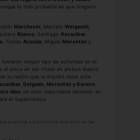
 aunque lo más probable es que ninguno
gustín
Marchesín
; Marcelo
Weigandt
,
Lautaro
Blanco
; Santiago
Ascacíbar
,
s
, Tomás
Aranda
; Miguel
Merentiel
y
 tuvieron ningun tipo de actividad en el
e el único en ser titular en ambos duelos
de su lesión que le impidió estar ante
scacíbar, Delgado, Merentiel y Bareiro
tro días
, un dato importante teniendo en
rá el Superclásico.
oca suplente y los hinchas deliraron en las