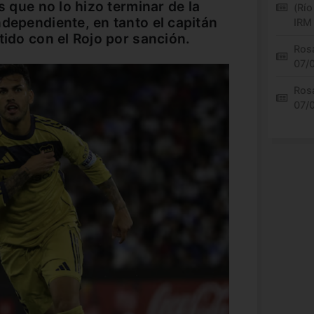
s que no lo hizo terminar de la
(Río
ndependiente, en tanto el capitán
IRM
tido con el Rojo por sanción.
Rosa
07/
Rosa
07/