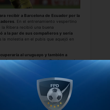
ara recibir a Barcelona de Ecuador por la
tadores
. En el entrenamiento vespertino
e la Ribera recibió una buena
có a la par de sus compañeros y sería
s la molestia en el pubis que aquejó en
cuperaría al uruguayo y también a
ara el primer partido en La Bombonera de
el entrenador podrá contar con el once
e se convirtió en el primer equipo
n mucho tiempo.
frente a Independiente,
la Bestia había
eservados que comenzaron en el banco de
miento de Milton Giménez y Ángel Romero
ia ingrese desde el banco.