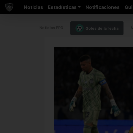
Noticias
Estadísticas
Notificaciones
Gui
Noticias FPD
M
Goles de la fecha