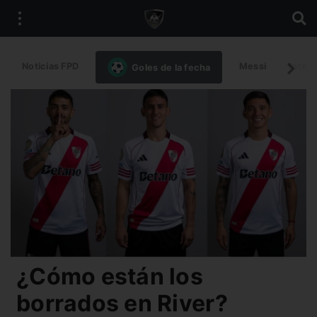
Noticias FPD
Messi
Intern
Goles de la fecha
¿Cómo están los
borrados en River?