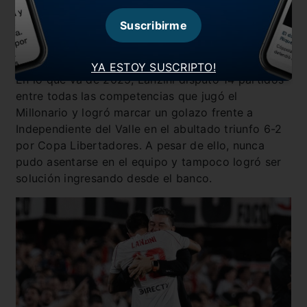
considerando que no estarían de acuerdo en
aceptar las pretensiones salariales
que pide
Suscribirme
Manu.
Todo indica que continuará hasta
diciembre
.
YA ESTOY SUSCRIPTO!
En lo que va de 2025, Lanzini disputó 14 partidos
entre todas las competencias que jugó el
Millonario y logró marcar un golazo frente a
Independiente del Valle en el abultado triunfo 6-2
por Copa Libertadores. A pesar de ello, nunca
pudo asentarse en el equipo y tampoco logró ser
solución ingresando desde el banco.