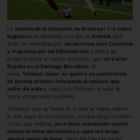
La
victoria de la Selección de Brasil por 1-0 sobre
Inglaterra
en Wembley con gol de
Endrick
dejó
atrás las molestias por
las derrotas ante Colombia
y Argentina por las Eliminatorias
y ahora se
preparan para un nuevo amistoso, que
será ante
España en el Santiago Bernabéu
. El
lunes,
Vinicius Júnior se quebró en conferencia
de prensa al hacer referencia al racismo que
sufre día a día
y José Luis Chilavert le salió al
cruce en las redes sociales.
“Entiendo que se hable de lo que se habla, sobre
lo que hago en los partidos, porque tengo muchas
cosas que mejorar,
pero llevo estudiando mucho
tiempo el tema del racismo y cada vez tengo
menos ganas de jugar
. Saco las fuerzas de mi