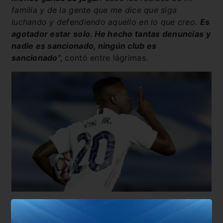
familia y de la gente que me dice que siga
luchando y defendiendo aquello en lo que creo.
Es
agotador estar solo. He hecho tantas denuncias y
nadie es sancionado, ningún club es
sancionado
“,
contó entre lágrimas.
Ante la gran difusión en las redes sociales de las
declaraciones de
Vinicius Júnior
sobre el racismo